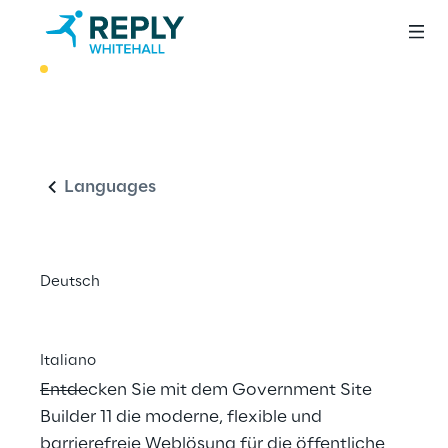
BEST PRACTICE
Government Site 
Deutsch
Builder 11: 
Weblösungen für 
Languages
die öffentliche 
Verwaltung
Deutsch
Italiano
Entdecken Sie mit dem Government Site 
Builder 11 die moderne, flexible und 
barrierefreie Weblösung für die öffentliche 