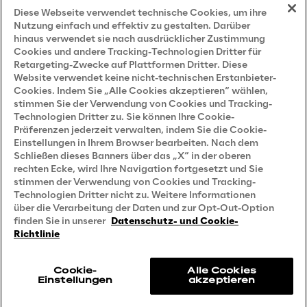
Impressum
Diese Webseite verwendet technische Cookies, um ihre
Nutzung einfach und effektiv zu gestalten. Darüber
hinaus verwendet sie nach ausdrücklicher Zustimmung
Cookies und andere Tracking-Technologien Dritter für
Privacy and Legal
Retargeting-Zwecke auf Plattformen Dritter. Diese
Website verwendet keine nicht-technischen Erstanbieter-
Cookies. Indem Sie „Alle Cookies akzeptieren“ wählen,
Datenschutz- und Cookie Richtlinie
stimmen Sie der Verwendung von Cookies und Tracking-
Technologien Dritter zu. Sie können Ihre Cookie-
Datenschutzhinweis
(Bewerber)
Präferenzen jederzeit verwalten, indem Sie die Cookie-
Einstellungen in Ihrem Browser bearbeiten. Nach dem
Datenschutzhinweis
(Kunden)
Schließen dieses Banners über das „X“ in der oberen
Datenschutzhinweis
(Dienstleister)
rechten Ecke, wird Ihre Navigation fortgesetzt und Sie
stimmen der Verwendung von Cookies und Tracking-
Datenschutzhinweis
(Marketing)
Technologien Dritter nicht zu. Weitere Informationen
über die Verarbeitung der Daten und zur Opt-Out-Option
Grundsatzerklärung - LKSG
(Deutschland)
finden Sie in unserer
Datenschutz- und Cookie-
Richtlinie
Accessibility Statement
Cookie-
Alle Cookies
Einstellungen
akzeptieren
Reply © 2026