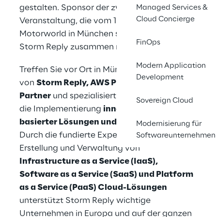
gestalten. Sponsor der zweitägigen
Managed Services &
Cloud Concierge
Veranstaltung, die vom 16.-17.10.2024 in der
Motorworld in München stattfindet, ist
FinOps
Storm Reply zusammen mit AWS.
Modern Application
Treffen Sie vor Ort in München die Experten
Development
von
Storm Reply, AWS Premier Consulting
Partner
und spezialisiert auf das Design und
Sovereign Cloud
die Implementierung
innovativer Cloud-
basierter Lösungen und Dienstleistungen
.
Modernisierung für
Durch die fundierte Expertise in der
Softwareunternehmen
Erstellung und Verwaltung von
Infrastructure as a Service (IaaS),
Software as a Service (SaaS) und Platform
as a Service (PaaS) Cloud-Lösungen
unterstützt Storm Reply wichtige
Unternehmen in Europa und auf der ganzen