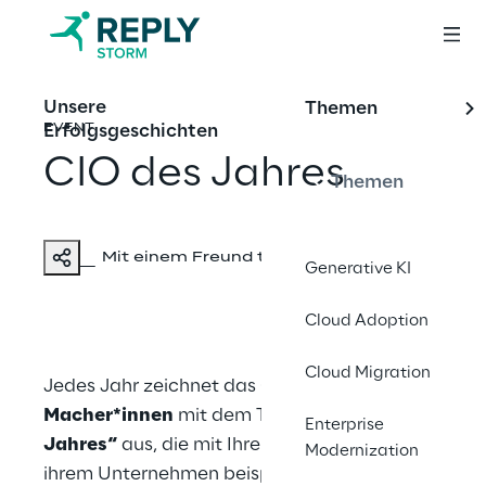
Unsere
Themen
Erfolgsgeschichten
EVENT
CIO des Jahres
Themen
Mit einem Freund teilen
Generative KI
Cloud Adoption
Cloud Migration
Jedes Jahr zeichnet das CIO Magazin
IT-
Macher*innen
mit dem Titel
„CIO des
Enterprise
Jahres“
aus, die mit Ihren Teams die IT in
Modernization
ihrem Unternehmen beispielgebend