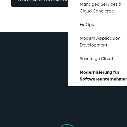
Kontaktieren Sie uns
Managed Services &
Cloud Concierge
FinOps
Modern Application
Development
Softwareunternehmen 
Sovereign Cloud
im Wandel
Modernisierung für
Softwareunternehmen stehen heute vor der 
Softwareunternehme
Herausforderung, ihre Produkte nicht nur 
kontinuierlich weiterzuentwickeln, sondern 
auch effizienter zu skalieren und neue 
Geschäftsmodelle zu etablieren.