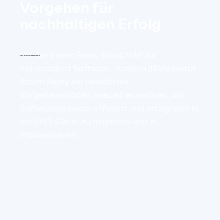
Vorgehen für 
nachhaltigen Erfolg
Mit der Storm Reply Road.MAP für 
Independent Software Vendors (ISVs) bietet 
Storm Reply ein bewährtes 
Vorgehensmodell, speziell entwickelt, um 
Softwareanbieter effizient und erfolgreich in 
die AWS Cloud zu migrieren und zu 
modernisieren: