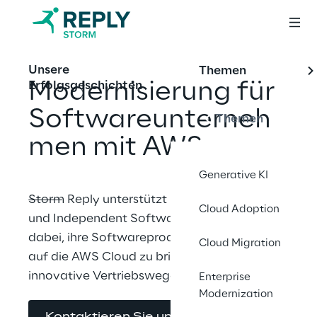
Unsere
Themen
Modernisierung für 
Erfolgsgeschichten
Softwareunterneh
Themen
men mit AWS
Generative KI
Storm Reply unterstützt Softwareanbieter 
Cloud Adoption
und Independent Software Vendors (ISVs) 
dabei, ihre Softwareprodukte zukunftssicher 
Cloud Migration
auf die AWS Cloud zu bringen und 
innovative Vertriebswege zu erschließen.
Enterprise
Modernization