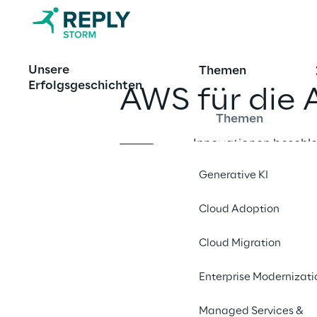
Unsere
Themen
Erfolgsgeschichten
AWS für die 
Themen
Innovationen beschleu
Zukunft der Mobilitä
Generative KI
Reply.
Cloud Adoption
Kontaktieren Si
Cloud Migration
Enterprise Modernizati
Managed Services &