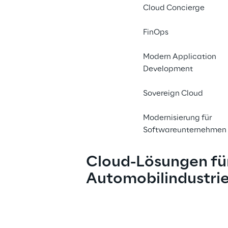
Cloud Concierge
Die 
Aut
FinOps
einem ti
Modern Application
Digital
Development
und dem
Sovereign Cloud
Modernisierung für
Softwareunternehmen
Cloud-Lösungen für
Automobilindustri