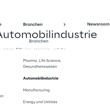
Newsroom
Branchen
Automobilindustrie
Branchen
nigen, Effizienz steigern und die 
t gestalten – mit AWS und Storm 
Pharma, Life Science,
Gesundheitswesen
e uns
Automobilindustrie
Manufacturing
on
Energy und Utilities