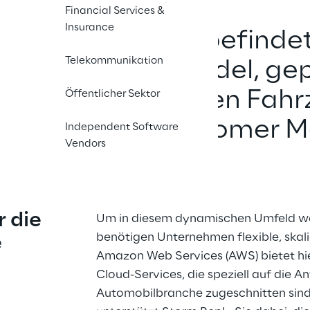
Financial Services &
Insurance
omobilindustrie
 befindet
Telekommunikation
efgreifenden Wandel, gep
isierung, vernetzten Fah
Öffentlicher Sektor
 Aufstieg autonomer Mo
Independent Software
Vendors
 die 
Um in diesem dynamischen Umfeld we
benötigen Unternehmen flexible, skali
e
Amazon Web Services (AWS) bietet hie
Cloud-Services, die speziell auf die A
Automobilbranche zugeschnitten sind. 