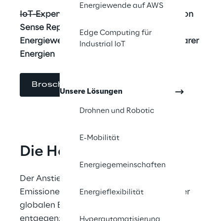
Energiewende auf AWS
IoT-Expertise und innovative Lösungen von 
Sense Reply: Wegbereiter für die 
Edge Computing für
Energiewende und den Ausbau erneuerbarer 
Industrial IoT
Energien
Broschüre herunterladen
Unsere Lösungen
Drohnen und Robotic
E-Mobilität
Die Herausforderung
Energiegemeinschaften
Der Anstieg der atmosphärischen CO2-
Emissionen ist eine der Hauptursachen der 
Energieflexibilität
globalen Erwärmung. Um dem 
entgegenzuwirken, hat sich die EU 
Hyperautomatisierung