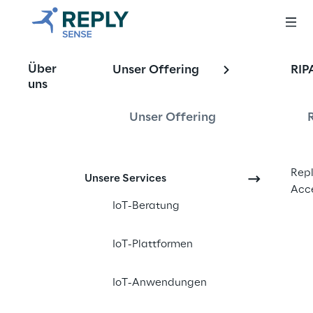
Zukunftsweisende 
Über
Unser Offering
RIP
Technologien: Mit 
uns
KI und Machine 
Unser Offering
Learning die 
Erzeugung 
Repl
Unsere Services
erneuerbarer 
Acce
IoT-Beratung
Energien 
optimieren
IoT-Plattformen
IoT-Anwendungen