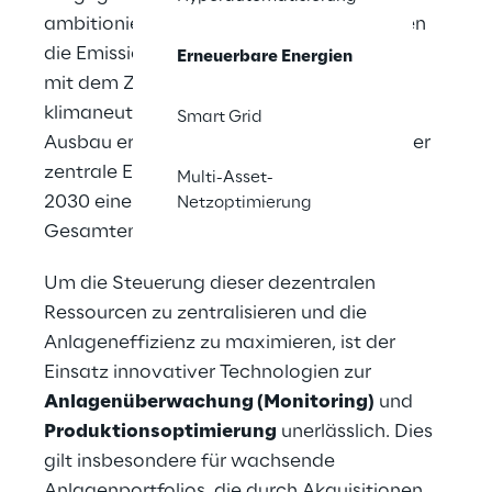
ambitionierte Ziele gesetzt: Bis 2030 sollen 
die Emissionen um 55% reduziert werden, 
Erneuerbare Energien
mit dem Ziel, bis 2050 der erste 
klimaneutrale Kontinent zu werden. Der 
Smart Grid
Ausbau erneuerbarer Energien ist dabei der 
zentrale Eckpfeiler – Europa strebt an, bis 
Multi-Asset-
2030 einen Anteil von 42,5% am 
Netzoptimierung
Gesamtenergieverbrauch abzudecken.
Um die Steuerung dieser dezentralen 
Ressourcen zu zentralisieren und die 
Anlageneffizienz zu maximieren, ist der 
Einsatz innovativer Technologien zur 
Anlagenüberwachung (Monitoring)
 und 
Produktionsoptimierung
 unerlässlich. Dies 
gilt insbesondere für wachsende 
Anlagenportfolios, die durch Akquisitionen 