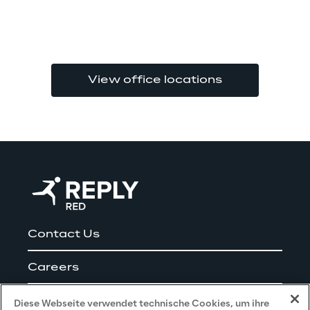
View office locations
Contact Us
Careers
Impressum
Diese Webseite verwendet technische Cookies, um ihre