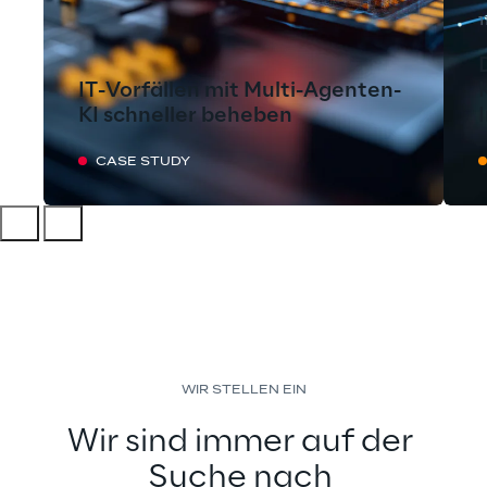
1
IT-Vorfällen mit Multi-Agenten-
KI schneller beheben
CASE STUDY
WIR STELLEN EIN
Wir sind immer auf der 
Suche nach 