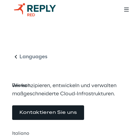
Lösungen in der 
Deutsch
Cloud, Fortschritt 
im Business
Languages
Wir konzipieren, entwickeln und verwalten 
Deutsch
maßgeschneiderte Cloud-Infrastrukturen.
English
Kontaktieren Sie uns
Italiano