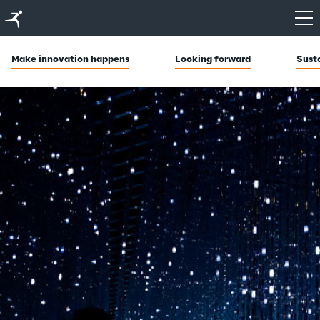
Indice
IT
EN
Highlights
Make innovation happens
Looking forward
Susta