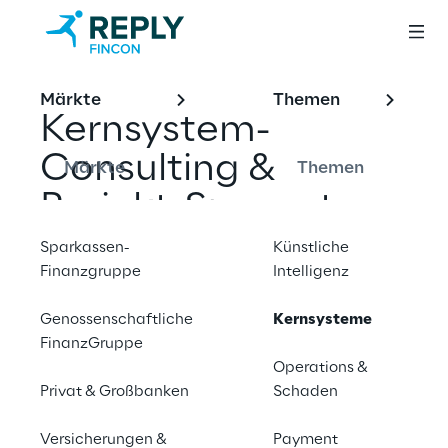
Märkte
Themen
Kernsystem- 
Consulting & 
Märkte
Themen
Projekt-Support
Sparkassen-
Künstliche
Fincon Reply ist Kernsystem-Experte für 
Finanzgruppe
Intelligenz
Banken und Versicherungen. Wir holen Sie 
dort ab, wo Sie bei Ihrer Transformation 
Genossenschaftliche
Kernsysteme
FinanzGruppe
stehen. Wir modernisieren, transformieren 
Operations &
und cloudifizieren
Privat & Großbanken
Schaden
Versicherungen &
Payment
Kontaktieren Sie uns