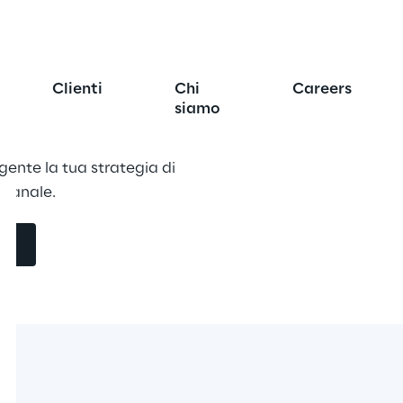
l Signage
Clienti
Chi
Careers
siamo
gente la tua strategia di 
-canale.
mo