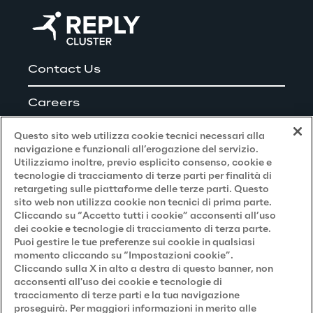
Contact Us
Careers
Questo sito web utilizza cookie tecnici necessari alla
navigazione e funzionali all’erogazione del servizio.
Utilizziamo inoltre, previo esplicito consenso, cookie e
Privacy and Legal
tecnologie di tracciamento di terze parti per finalità di
retargeting sulle piattaforme delle terze parti. Questo
sito web non utilizza cookie non tecnici di prima parte.
Privacy & Cookie Policy
Cliccando su “Accetto tutti i cookie” acconsenti all’uso
dei cookie e tecnologie di tracciamento di terza parte.
Privacy Notice
(Candidato)
Puoi gestire le tue preferenze sui cookie in qualsiasi
momento cliccando su “Impostazioni cookie”.
Privacy Notice
(Cliente)
Cliccando sulla X in alto a destra di questo banner, non
acconsenti all'uso dei cookie e tecnologie di
Privacy Notice
(Fornitore)
tracciamento di terze parti e la tua navigazione
proseguirà. Per maggiori informazioni in merito alle
Privacy Notice
(Marketing)