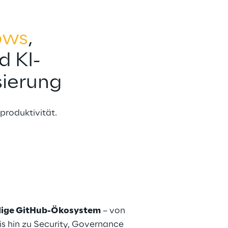
ows
, 
d KI-
sierung
produktivität.
Deutsch
dige GitHub-Ökosystem
 – von 
s hin zu Security, Governance 