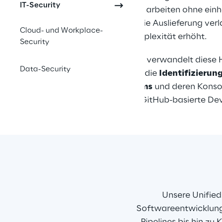
IT-Security
Toolchains und arbeiten ohne einh
Modell – was die Auslieferung ver
Cloud- und Workplace-
operative Komplexität erhöht.
Security
Unser Angebot verwandelt diese H
Data-Security
Chance: durch die 
Identifizierun
zwischen Teams
 und deren Konsol
gemeinsame, GitHub-basierte Dev
Unsere Unifie
Softwareentwicklung 