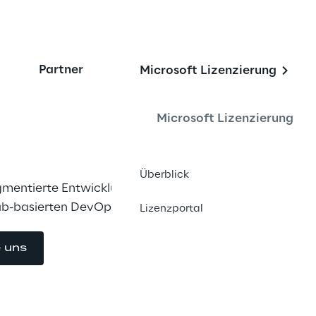
Partner
Microsoft Lizenzierung
ps Platform für Clou
s
Microsoft Lizenzierung
Überblick
gmentierte Entwicklungsprozesse in 
Hub-basierten DevOps-Plattform.
Lizenzportal
e uns