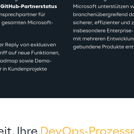
m GitHub-Partnerstatus
Microsoft unterstützen 
Ansprechpartner für 
branchenübergreifend da
 gesamten Microsoft- 
sicherer, effizienter und 
insbesondere Enterprise
mit mehreren Entwicklun
er Reply von exklusiven 
gebundene Produkte ent
iff auf neue Funktionen, 
troadmap sowie Demo-
ar in Kundenprojekte 
it, Ihre 
DevOps-Prozess