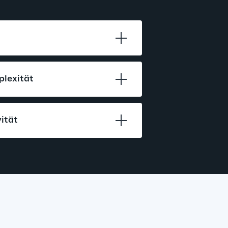
plexität
ität