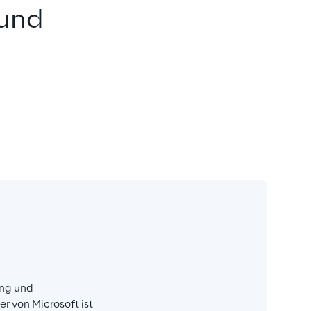
 und 
ng und 
r von Microsoft ist 