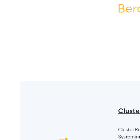
Ber
Cluste
Cluster R
Systeminte