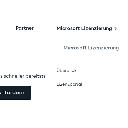
Partner
Microsoft Lizenzierung
etes Service (AKS) al
der IT nutzen
Microsoft Lizenzierung
Überblick
 schneller bereitstellen und skalieren
Lizenzportal
anfordern