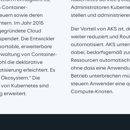
n Container-
Administratoren Kubernet
euern sowie deren 
stellen und administriere
tern. Im Jahr 2015 
Der Vorteil von AKS ist,
 gegründete Cloud 
weiter reduziert und Rou
endet. Die Entwickler 
automatisiert. AKS unter
portable, erweiterbare 
dabei, bedarfsgemäß zus
rwaltung von Container-
Ressourcen automatisch z
hl die deklarative 
ohne dass eine Anwendun
isierung erleichtert. Es 
Betrieb unterbrechen mü
s Ökosystem.“ Die 
steuern Anwender eine q
 von Kubernetes sind 
Compute-Knoten.
g erweitert.