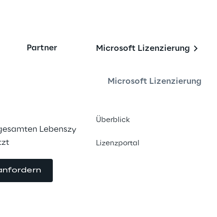
Partner
Microsoft Lizenzierung
r HR Management mit
65
Microsoft Lizenzierung
Überblick
 gesamten Lebenszyklus eines 
tzt
Lizenzportal
anfordern