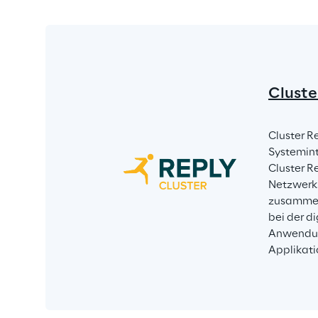
Cluste
Cluster R
Systeminte
Cluster R
Netzwerks
zusammen
bei der d
Anwendun
Applikati