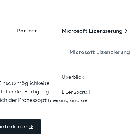
Partner
Microsoft Lizenzierung
er Fertigung und 
timieren
Microsoft Lizenzierung
Überblick
Einsatzmöglichkeiten für künstliche 
tzt in der Fertigung gibt, 
Lizenzportal
ich der Prozessoptimierung und der 
unterladen