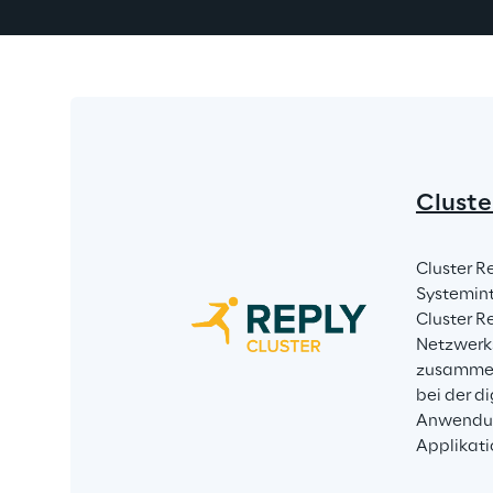
Cluste
Cluster R
Systeminte
Cluster R
Netzwerks
zusammen
bei der d
Anwendun
Applikati