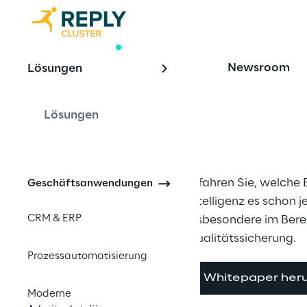
WHITE PAPER
Newsroom
Lösungen
Prozesse in d
Lagerung op
Lösungen
Erfahren Sie, welche 
Geschäftsanwendungen
Intelligenz es schon je
CRM & ERP
insbesondere im Bere
Qualitätssicherung.
Prozessautomatisierung
Whitepaper her
Moderne