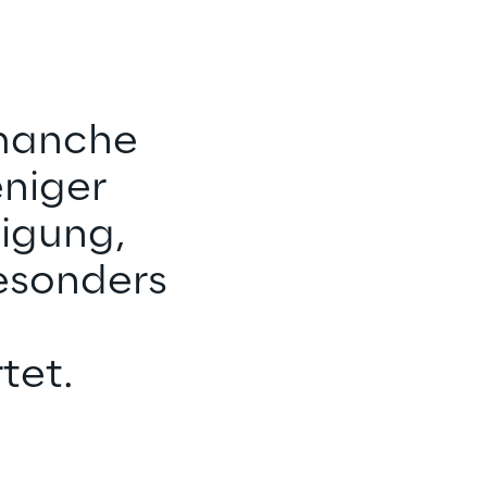
 manche 
niger 
igung, 
esonders 
tet.
Deutsch