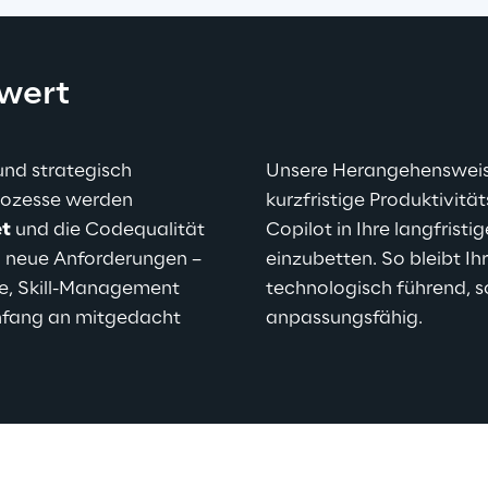
wert
und strategisch 
Unsere Herangehensweise 
Prozesse werden 
kurzfristige Produktivitä
et
 und die Codequalität 
Copilot in Ihre langfristi
n neue Anforderungen – 
einzubetten. So bleibt Ih
e, Skill-Management 
technologisch führend, s
Anfang an mitgedacht 
anpassungsfähig.