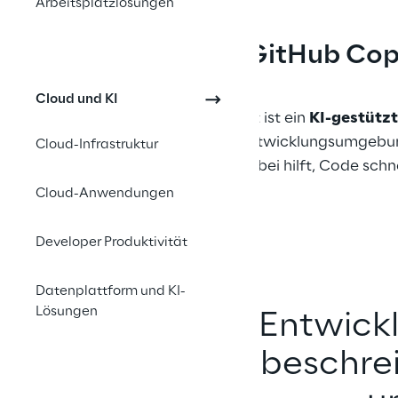
Arbeitsplatzlösungen
Was ist GitHub Cop
Cloud und KI
GitHub Copilot ist ein 
KI-gestützt
direkt in der Entwicklungsumgebun
Cloud-Infrastruktur
Entwicklern dabei hilft, Code schne
schreiben.
Cloud-Anwendungen
Developer Produktivität
Datenplattform und KI-
Lösungen
Entwickl
beschrei