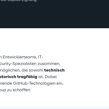
 auf Copilot-Eignung.
n Entwicklerteams, IT-
curity-Spezialisten zusammen, 
möglichen, die sowohl 
technisch 
atorisch tragfähig
 ist. Dabei 
erende GitHub-Technologien ein, 
tup zu schaffen.