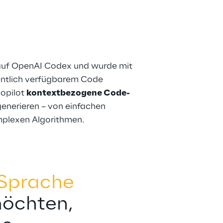
 auf OpenAI Codex und wurde mit 
fentlich verfügbarem Code 
opilot 
kontextbezogene Code-
generieren – von einfachen 
mplexen Algorithmen.
 Sprache
Deutsch
möchten, 