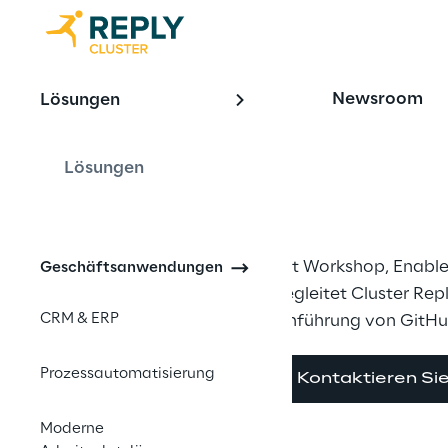
OFFERING
Newsroom
Lösungen
GitHub Copil
produktiv nu
Lösungen
Mit Workshop, Enable
Geschäftsanwendungen
begleitet Cluster Rep
CRM & ERP
Einführung von GitHu
Prozessautomatisierung
Kontaktieren Si
Moderne