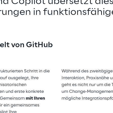
nd Copilot übersetzt dies
ungen in funktionsfähi
Welt von GitHub 
kturierten Schritt in die 
Während des zweitägigen
auf ausgelegt, Ihre 
Interaktion, Praxisnähe u
isatorischen 
geht es nicht nur um die 
n und erste konkrete 
um Change-Management,
n. Gemeinsam 
mit Ihren 
mögliche Integrationspf
ir ein gemeinsames 
lot Ihre 