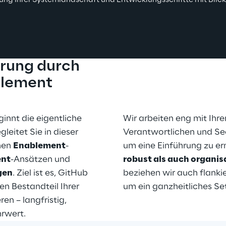
 Ihrer Systemlandschaft und Entwicklungsschritte mit Blick
hrung durch 
blement
nnt die eigentliche 
Wir arbeiten eng mit Ihre
eitet Sie in dieser 
Verantwortlichen und Se
en 
Enablement
-
um eine Einführung zu er
nt
-Ansätzen und 
robust als auch organis
gen
. Ziel ist es, GitHub 
beziehen wir auch flanki
en Bestandteil Ihrer 
um ein ganzheitliches Se
n – langfristig, 
rwert.