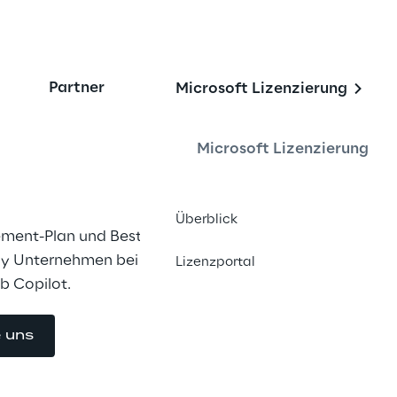
Partner
Microsoft Lizenzierung
ot einführen und 
tzen
Microsoft Lizenzierung
Überblick
ment-Plan und Best Practices 
ly Unternehmen bei der erfolgreichen 
Lizenzportal
b Copilot.
e uns