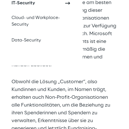
und auf welchen Kanälen ist sie am besten 
IT-Security
zu erreichen? Zur Beantwortung dieser 
Cloud- und Workplace-
Fragen stehen Non-Profit-Organisationen 
Security
dieselben Software-Lösungen zur Verfügung 
wie anderen Unternehmen auch. Microsoft 
Data-Security
Dynamics 365 Customer Insights ist eine 
dieser Lösungen, die standardmäßig die 
Beziehung zwischen Unternehmen und 
Kunden abbildet.
Obwohl die Lösung „Customer“, also 
Kundinnen und Kunden, im Namen trägt, 
erhalten auch Non-Profit-Organisationen 
alle Funktionalitäten, um die Beziehung zu 
ihren Spenderinnen und Spendern zu 
verwalten, Erkenntnisse über sie zu 
generieren und letztlich Fundraising-