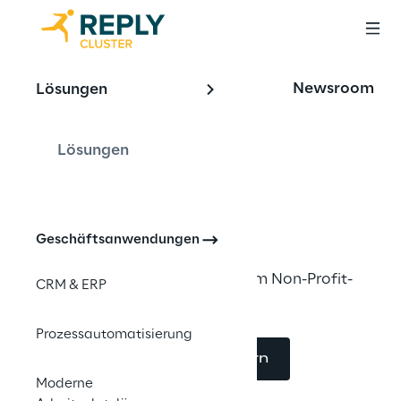
OFFERING
Newsroom
Lösungen
Optimiertes 
Fundraising mit 
Lösungen
Dynamics 365
Geschäftsanwendungen
Customer-Insights-Lösungen im Non-Profit-
CRM & ERP
Bereich
Prozessautomatisierung
Jetzt Beratung anfordern
Moderne