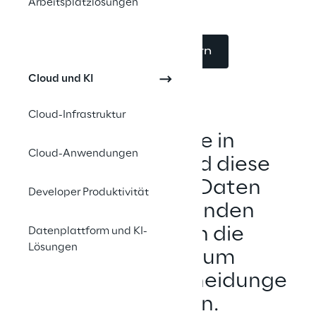
Arbeitsplatzlösungen
Datenaufbereitung.
Jetzt Beratung anfordern
Cloud und KI
Cloud-Infrastruktur
Insbesondere in 
Cloud-Anwendungen
Krisenzeiten sind diese 
aufbereiteten Daten 
Developer Produktivität
wichtig: Hier finden 
Unternehmen die 
Datenplattform und KI-
Lösungen
Argumente
, um 
Geschäftsentscheidunge
n zu treffen.