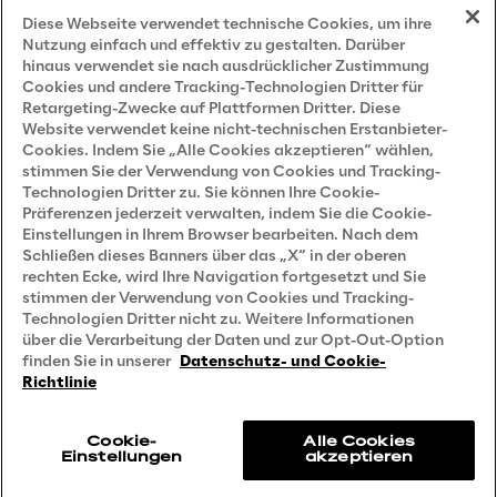
Impressum
Diese Webseite verwendet technische Cookies, um ihre
Nutzung einfach und effektiv zu gestalten. Darüber
hinaus verwendet sie nach ausdrücklicher Zustimmung
Cookies und andere Tracking-Technologien Dritter für
Privacy and Legal
Retargeting-Zwecke auf Plattformen Dritter. Diese
Website verwendet keine nicht-technischen Erstanbieter-
Cookies. Indem Sie „Alle Cookies akzeptieren“ wählen,
Datenschutz- und Cookie Richtlinie
stimmen Sie der Verwendung von Cookies und Tracking-
Technologien Dritter zu. Sie können Ihre Cookie-
Datenschutzhinweis
(Bewerber)
Präferenzen jederzeit verwalten, indem Sie die Cookie-
Einstellungen in Ihrem Browser bearbeiten. Nach dem
Datenschutzhinweis
(Kunden)
Schließen dieses Banners über das „X“ in der oberen
Datenschutzhinweis
(Dienstleister)
rechten Ecke, wird Ihre Navigation fortgesetzt und Sie
stimmen der Verwendung von Cookies und Tracking-
Datenschutzhinweis
(Marketing)
Technologien Dritter nicht zu. Weitere Informationen
über die Verarbeitung der Daten und zur Opt-Out-Option
Grundsatzerklärung - LKSG
(Deutschland)
finden Sie in unserer
Datenschutz- und Cookie-
Richtlinie
Accessibility Statement
Cookie-
Alle Cookies
Einstellungen
akzeptieren
Reply © 2026