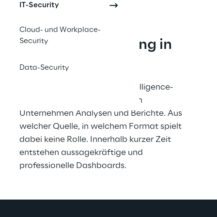
IT-Security
Cloud- und Workplace-
Security
Datenaufbereitung in 
Krisenzeiten
Data-Security
Mit Power BI, der Business-Intelligence-
Lösung von Microsoft, erstellen 
Unternehmen Analysen und Berichte. Aus 
welcher Quelle, in welchem Format spielt 
dabei keine Rolle. Innerhalb kurzer Zeit 
entstehen aussagekräftige und 
professionelle Dashboards.