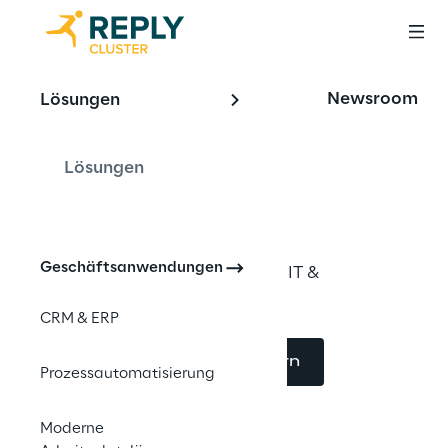
OFFERING
Newsroom
Lösungen
Build & Automate 
Hackathon
Lösungen
Geschäftsanwendungen
Unser Enablement-Format für IT & 
Fachbereiche.
CRM & ERP
Jetzt Beratung anfordern
Prozessautomatisierung
Moderne