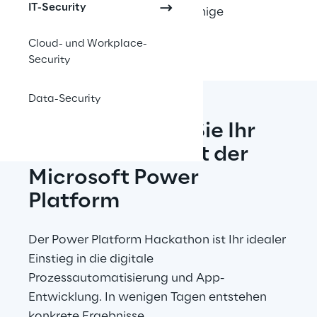
IT-Security
Fachbereiche und eine tragfähige 
Plattformstrategie.
Cloud- und Workplace-
Security
Data-Security
Transformieren Sie Ihr 
Unternehmen mit der
Microsoft Power 
Platform
Der Power Platform Hackathon ist Ihr idealer 
Einstieg in die digitale 
Prozessautomatisierung und App-
Entwicklung. In wenigen Tagen entstehen 
konkrete Ergebnisse.