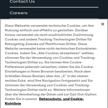
Contact Us
Careers
Impressum
Diese Webseite verwendet technische Cookies, um ihre
Nutzung einfach und effektiv zu gestalten. Darüber
hinaus verwendet sie nach ausdrücklicher Zustimmung
Cookies und andere Tracking-Technologien Dritter für
Privacy and Legal
Retargeting-Zwecke auf Plattformen Dritter. Diese
Website verwendet keine nicht-technischen Erstanbieter-
Cookies. Indem Sie „Alle Cookies akzeptieren“ wählen,
Datenschutz- und Cookie Richtlinie
stimmen Sie der Verwendung von Cookies und Tracking-
Technologien Dritter zu. Sie können Ihre Cookie-
Datenschutzhinweis
(Bewerber)
Präferenzen jederzeit verwalten, indem Sie die Cookie-
Einstellungen in Ihrem Browser bearbeiten. Nach dem
Datenschutzhinweis
(Kunden)
Schließen dieses Banners über das „X“ in der oberen
Datenschutzhinweis
(Dienstleister)
rechten Ecke, wird Ihre Navigation fortgesetzt und Sie
stimmen der Verwendung von Cookies und Tracking-
Datenschutzhinweis
(Marketing)
Technologien Dritter nicht zu. Weitere Informationen
über die Verarbeitung der Daten und zur Opt-Out-Option
Grundsatzerklärung - LKSG
(Deutschland)
finden Sie in unserer
Datenschutz- und Cookie-
Richtlinie
Accessibility Statement