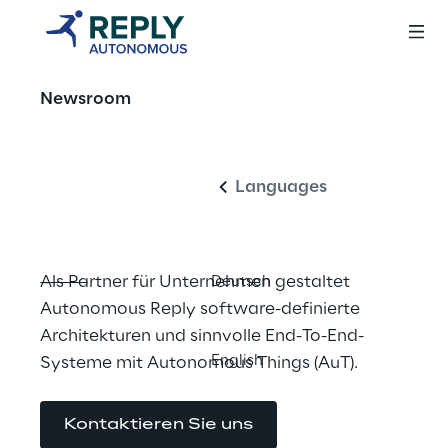
Die Zukunft 
Newsroom
Deutsch
bewegt sich 
autonom
Languages
Als Partner für Unternehmen gestaltet 
Deutsch
Autonomous Reply software-definierte 
Architekturen und sinnvolle End-To-End-
English
Systeme mit Autonomous Things (AuT).
Kontaktieren Sie uns
Français