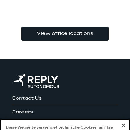
View office locations
Contact Us
Careers
Impressum
Diese Webseite verwendet technische Cookies, um ihre