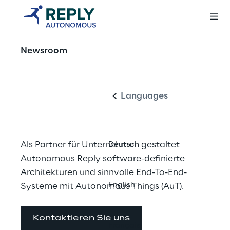
Die Zukunft 
Newsroom
Deutsch
bewegt sich 
autonom
Languages
Als Partner für Unternehmen gestaltet 
Deutsch
Autonomous Reply software-definierte 
Architekturen und sinnvolle End-To-End-
English
Systeme mit Autonomous Things (AuT).
Kontaktieren Sie uns
Français