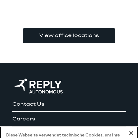
View office locations
Contact Us
Careers
Impressum
Diese Webseite verwendet technische Cookies, um ihre