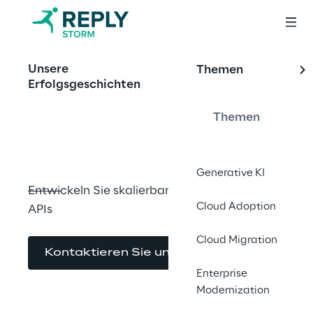
OFFERING
Unsere
Themen
Storm Innovator 
Erfolgsgeschichten
API Builder
Themen
Generative KI
Entwickeln Sie skalierbare und sichere Cloud-
Cloud Adoption
APIs
Cloud Migration
Kontaktieren Sie uns
Enterprise
Modernization