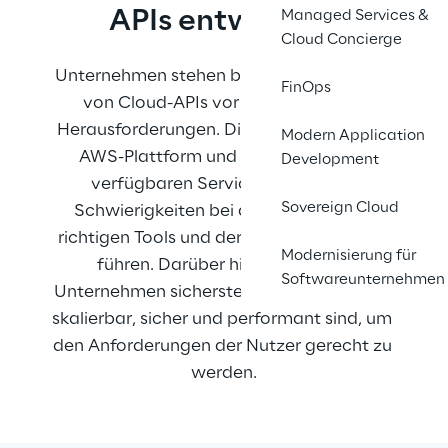
APIs entwickeln
Managed Services &
Cloud Concierge
Unternehmen stehen bei der Entwicklung 
FinOps
von Cloud-APIs vor verschiedenen 
Herausforderungen. Die Komplexität der 
Modern Application
AWS-Plattform und die Vielzahl der 
Development
verfügbaren Services können zu 
Sovereign Cloud
Schwierigkeiten bei der Auswahl der 
richtigen Tools und der Implementierung 
Modernisierung für
führen. Darüber hinaus müssen 
Softwareunternehmen
Unternehmen sicherstellen, dass ihre APIs 
skalierbar, sicher und performant sind, um 
den Anforderungen der Nutzer gerecht zu 
werden.