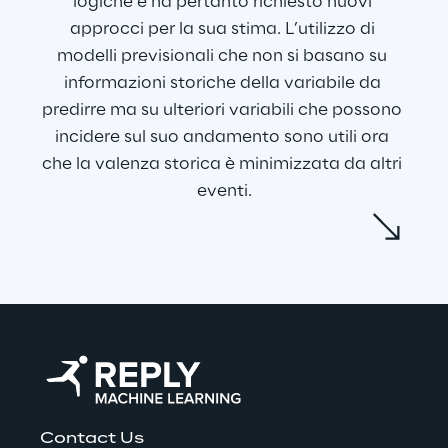
logiche e ha pertanto richiesto nuovi 
approcci per la sua stima. L’utilizzo di 
modelli previsionali che non si basano su 
informazioni storiche della variabile da 
predirre ma su ulteriori variabili che possono 
incidere sul suo andamento sono utili ora 
che la valenza storica è minimizzata da altri 
eventi.
Questi modelli permettono inoltre di 
simulare scenari alternativi dove si vanno a 
modificare i dati di input prescelti e si vede 
come il risultato cambia al loro variare. I 
vantaggi sono multipli: astraendoci dal 
concetto di passato possiamo offrire una 
nuova prospettiva che guarda ad una serie 
di fattori intrinsecamente utilizzati 
Contact Us