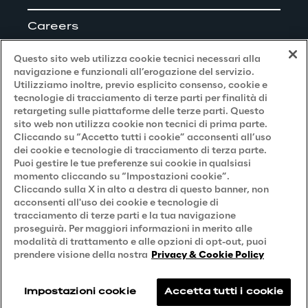
dall’essere umano nelle sue logiche 
previsionali ma non direttamente 
Careers
considerati dai classici modelli previsionali. 
Questo sito web utilizza cookie tecnici necessari alla
Inoltre poter simulare molteplici scenari 
navigazione e funzionali all’erogazione del servizio.
permette di gestire situazioni tipiche in cui le 
Utilizziamo inoltre, previo esplicito consenso, cookie e
Privacy and Legal
tecnologie di tracciamento di terze parti per finalità di
stesse informazioni di input sono 
retargeting sulle piattaforme delle terze parti. Questo
stocastiche, come ad esempio la futura 
sito web non utilizza cookie non tecnici di prima parte.
Privacy & Cookie Policy
Cliccando su “Accetto tutti i cookie” acconsenti all’uso
curva dei contagi; in questi casi è più utile 
dei cookie e tecnologie di tracciamento di terza parte.
Privacy Notice
(Candidato)
dare un ventaglio di possibili previsioni 
Puoi gestire le tue preferenze sui cookie in qualsiasi
giustificato da ragionamenti statistici 
momento cliccando su “Impostazioni cookie”.
Privacy Notice
(Cliente)
Cliccando sulla X in alto a destra di questo banner, non
invece che offrire un singolo valore 
acconsenti all'uso dei cookie e tecnologie di
Privacy Notice
(Fornitore)
previsionale con alto rischio di rivelarsi 
tracciamento di terze parti e la tua navigazione
proseguirà. Per maggiori informazioni in merito alle
Privacy Notice
(Marketing)
errato. Questo permette di definire strategie 
modalità di trattamento e alle opzioni di opt-out, puoi
per proteggersi da eventuali futuri 
Accessibilità
prendere visione della nostra
Privacy & Cookie Policy
lockdown ed organizzare le attività e la 
logistica in maniera ottimale sulla base delle 
Impostazioni cookie
Accetta tutti i cookie
Reply © 2026
previsioni a lungo termine.