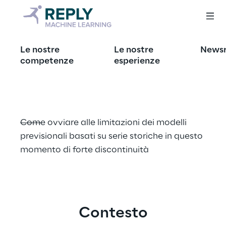
Il forecasting ai 
Le nostre
Le nostre
News
tempi del Covid-19
competenze
esperienze
Come ovviare alle limitazioni dei modelli 
previsionali basati su serie storiche in questo 
momento di forte discontinuità
Contesto