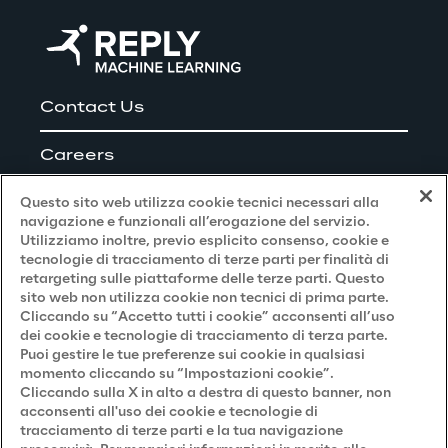
Contact Us
Careers
Questo sito web utilizza cookie tecnici necessari alla
navigazione e funzionali all’erogazione del servizio.
Utilizziamo inoltre, previo esplicito consenso, cookie e
Privacy and Legal
tecnologie di tracciamento di terze parti per finalità di
retargeting sulle piattaforme delle terze parti. Questo
sito web non utilizza cookie non tecnici di prima parte.
Privacy & Cookie Policy
Cliccando su “Accetto tutti i cookie” acconsenti all’uso
dei cookie e tecnologie di tracciamento di terza parte.
Privacy Notice
(Candidato)
Puoi gestire le tue preferenze sui cookie in qualsiasi
momento cliccando su “Impostazioni cookie”.
Privacy Notice
(Cliente)
Cliccando sulla X in alto a destra di questo banner, non
acconsenti all'uso dei cookie e tecnologie di
Privacy Notice
(Fornitore)
tracciamento di terze parti e la tua navigazione