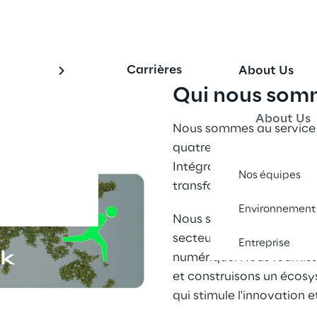
Carrières
About Us
Qui nous som
About Us
Nous sommes au service 
quatre domaines d'experti
Intégration et Automatisa
Nos équipes
transformations. 
Environnement
Nous sommes dignes de co
secteur public et privé a
Entreprise
numérique. Nous fourniss
et construisons un écosy
qui stimule l'innovation e