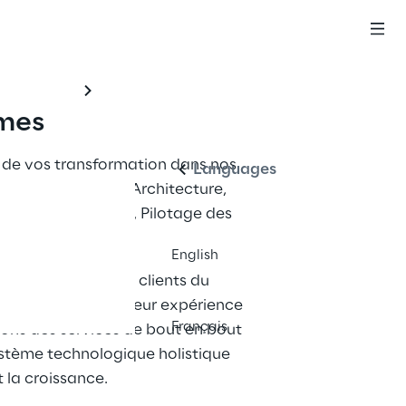
Français
mes
de vos transformation dans nos 
Languages
se : Stratégie et Architecture, 
tion, APIs & Data, Pilotage des 
English
nfiance pour les clients du 
fin de transformer leur expérience 
Français
ons des services de bout en bout 
stème technologique holistique 
t la croissance. 