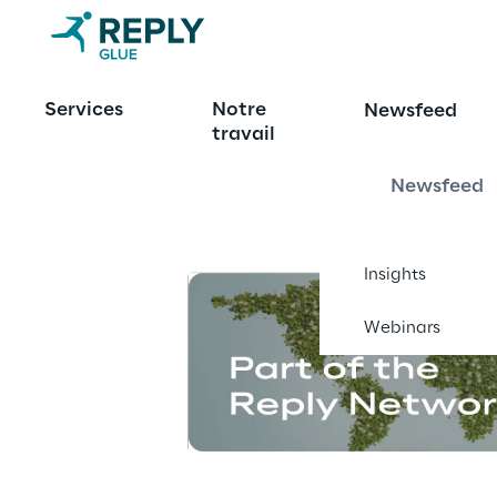
service
 de vos 
Services
Notre
Newsfeed
transfo
travail
rmatio
Newsfeed
ns
Insights
Stratégie & 
Architecture | API 
Webinars
& IA | Intégration & 
Automatisation | 
Pilotage des 
transformations 