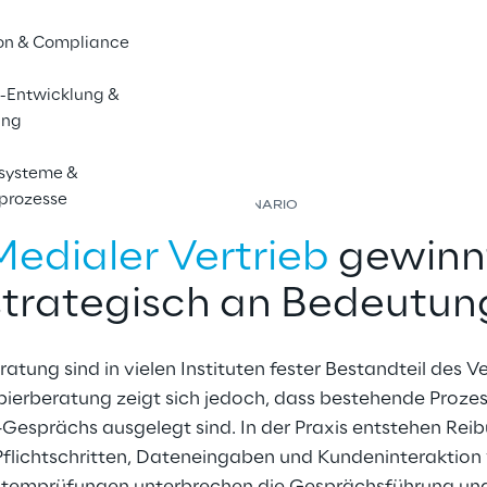
e uns
on & Compliance
-Entwicklung &
ing
ssysteme &
sprozesse
DAS SZENARIO
Medialer Vertrieb 
gewinn
strategisch an Bedeutun
atung sind in vielen Instituten fester Bestandteil des V
erberatung zeigt sich jedoch, dass bestehende Prozesse
Gesprächs ausgelegt sind. In der Praxis entstehen Rei
Pflichtschritten, Dateneingaben und Kundeninteraktion 