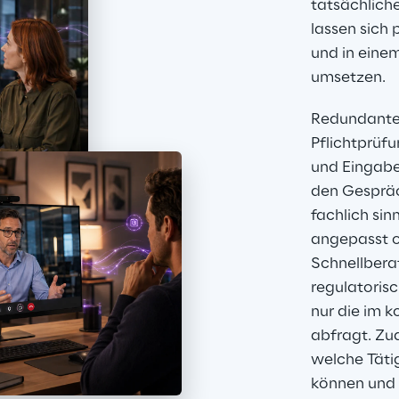
tatsächlich
lassen sich
und in ein
umsetzen.
Redundante 
Pflichtprüf
und Eingabes
den Gespräch
fachlich sin
angepasst o
Schnellbera
regulatoris
nur die im k
abfragt. Zu
welche Täti
können und 