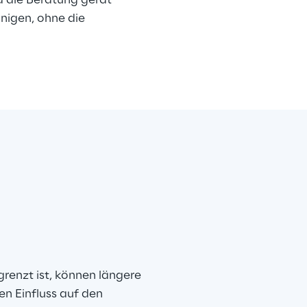
 die Beratung gerät 
unigen, ohne die 
renzt ist, können längere 
n Einfluss auf den 