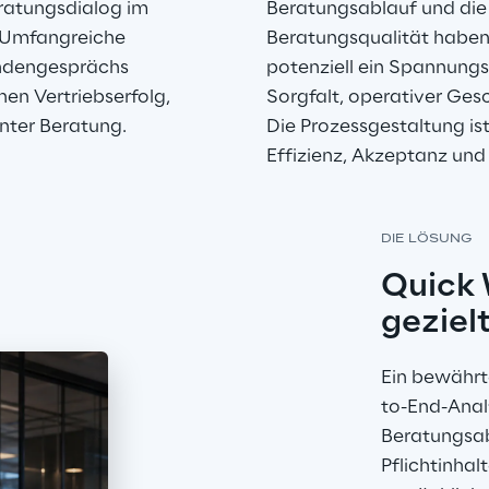
ratungsdialog im 
Beratungsablauf und d
. Umfangreiche 
Beratungsqualität haben.
ndengesprächs 
potenziell ein Spannungs
hen Vertriebserfolg, 
Sorgfalt, operativer Ges
nter Beratung.
Die Prozessgestaltung ist
Effizienz, Akzeptanz und 
DIE LÖSUNG
Quick 
gezielt
Ein bewährte
to-End-Anal
Beratungsab
Pflichtinhal