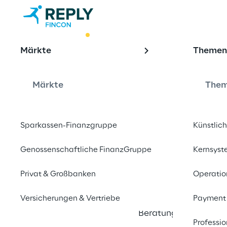
BEST PRACTICE
Märkte
Theme
Prozessoptim
der WpHG-k
Märkte
The
Wertpapierb
Sparkassen-Finanzgruppe
Künstlich
Genossenschaftliche FinanzGruppe
Kernsys
Fincon Reply unterstü
dabei, die WpHG-kon
Privat & Großbanken
Operatio
medialen Vertrieb effi
Versicherungen & Vertriebe
Payment
regulatorische Anford
Beratungsprozesse ge
Professio