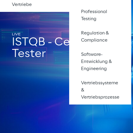
Vertriebe
Professional
Testing
Regulation &
LIVE
ISTQB - Certified
Compliance
Tester
Software-
Entwicklung &
Engineering
Vertriebssysteme
&
Vertriebsprozesse