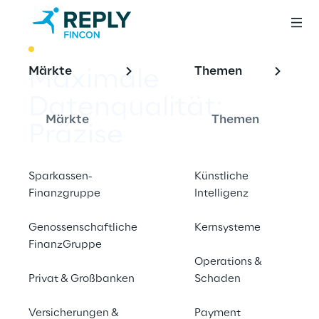
BEST PRACTICE
Märkte
Themen
Maximale 
Datenqualität: 
Märkte
Themen
Präzise 
Dublettenerkennun
Sparkassen-
Künstliche
g im CRM durch 
Finanzgruppe
Intelligenz
Deep Learning 
Genossenschaftliche
Kernsysteme
FinanzGruppe
Operations &
Privat & Großbanken
Schaden
Versicherungen &
Kontaktieren Sie uns
Payment