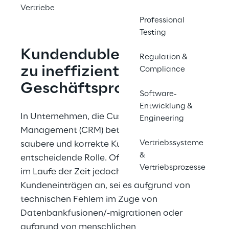
Vertriebe
Professional
Testing
Kundendubletten führen 
Regulation &
zu ineffizienten 
Compliance
Geschäftsprozessen 
Software-
Entwicklung &
In Unternehmen, die Customer Relationship 
Engineering
Management (CRM) betreiben, spielen 
Vertriebssysteme
saubere und korrekte Kundendaten eine 
&
entscheidende Rolle. Oftmals sammeln sich 
Vertriebsprozesse
im Laufe der Zeit jedoch Duplikate von 
Kundeneinträgen an, sei es aufgrund von 
technischen Fehlern im Zuge von 
Datenbankfusionen/-migrationen oder 
aufgrund von menschlichen 