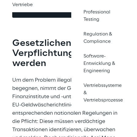
Vertriebe
Kontaktieren Sie uns
Professional
Testing
Regulation &
Gesetzlichen 
Compliance
Verpflichtungen gerecht 
Software-
werden
Entwicklung &
Engineering
Um dem Problem illegaler Geldströme zu 
Vertriebssysteme
begegnen, nimmt der Gesetzgeber 
&
Finanzinstitute und -unternehmen mit der 
Vertriebsprozesse
EU-Geldwäscherichtlinie und den 
entsprechenden nationalen Regelungen in 
die Pflicht: Diese müssen verdächtige 
Transaktionen identifizieren, überwachen 