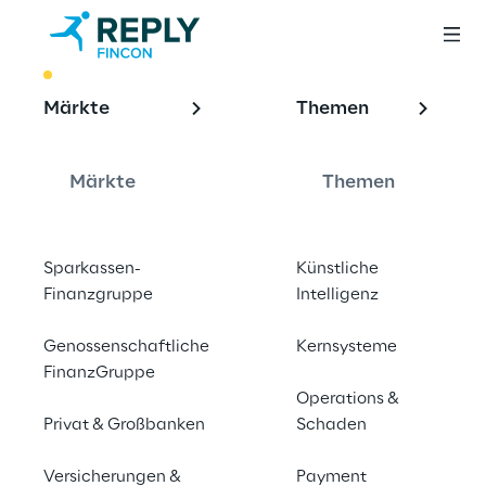
BEST PRACTICE
Märkte
Themen
Mit KI gegen 
Geldwäsche 
Märkte
Themen
vorgehen
Sparkassen-
Künstliche
Finanzgruppe
Intelligenz
Wir zeigen, mit welchen intelligenten 
Genossenschaftliche
Kernsysteme
Methoden und Technologien Finanzinstitute 
FinanzGruppe
und -unternehmen illegale Geldströme 
Operations &
Privat & Großbanken
effizienter und zuverlässiger identifizieren 
Schaden
können.
Versicherungen &
Payment