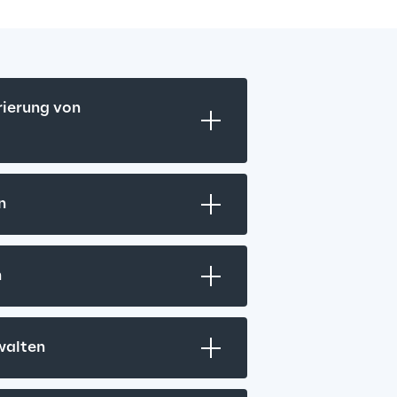
ierung von 
n
n
walten