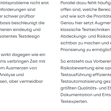
itätsprobleme nicht erst 
Parallel dazu fehlt häufi
Anforderungen sind 
offen sind, welche Berei
er schwer prüfbar 
und wie sich die Priorität
basis beschleunigt die 
Genau hier setzt Augment
erien eindeutig und 
klassische Testtechniken 
istentes Testdesign 
Abdeckungs- und Risikoan
sichtbar zu machen und 
Priorisierung zu ermöglic
 wirkt dagegen wie ein 
ms verbringen Zeit mit 
So entsteht aus Vorberei
em Ausmerzen von 
Risikobewertung eine ope
 Analyse und 
Testausführung effizient
ssen, aber vermeidbar 
Testautomatisierung gezie
größten Qualitäts- und Eff
Dokumentation und Entsc
Testexperten.