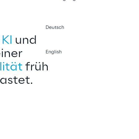
Deutsch
 
KI
 und 
einer 
English
ität 
früh 
astet.