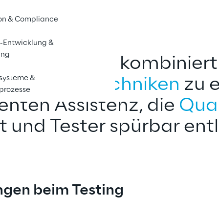
on & Compliance
-Entwicklung &
ing
ted Testing kombiniert
ssysteme &
ährte Testtechniken
 zu 
sprozesse
nten Assistenz, die 
Qual
t und Tester spürbar entl
ngen beim Testing