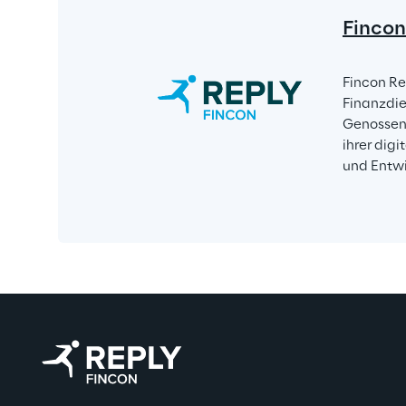
Fincon
Fincon Re
Finanzdie
Genossens
ihrer dig
und Entwi