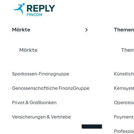
OFFERING
Märkte
Theme
Augmented T
bessere Test
Märkte
The
Sparkassen-Finanzgruppe
Künstlich
Augmented Testing unt
Analyse bis zum Absc
Genossenschaftliche FinanzGruppe
Kernsys
Menschen, die Entlas
Privat & Großbanken
Operatio
KI-Assistenz.
Versicherungen & Vertriebe
Payment
Kontaktieren Si
Professio