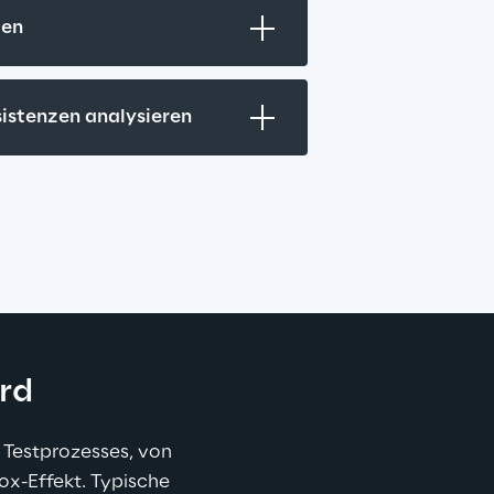
zen
sistenzen analysieren
ird
Testprozesses, von 
ox-Effekt. Typische 