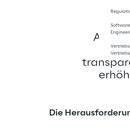
Regulati
Software
Engineer
Augmen
Vertrieb
bew
Vertrieb
transpare
erhöh
Die Herausforderu