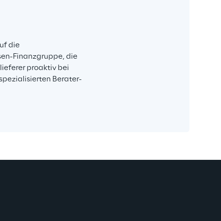
f die 
sen-Finanzgruppe, die 
eferer proaktiv bei 
pezialisierten Berater- 