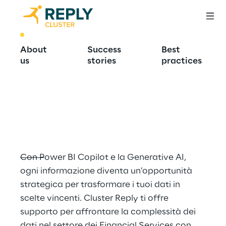
BEST PRACTICE
About
Success
Best
Rivoluziona l’analisi 
us
stories
practices
dei dati nei 
Financial Services
Con Power BI Copilot e la Generative AI, 
ogni informazione diventa un’opportunità 
strategica per trasformare i tuoi dati in 
scelte vincenti. Cluster Reply ti offre 
supporto per affrontare la complessità dei 
dati nel settore dei Financial Services con 