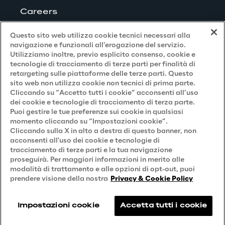
Careers
Questo sito web utilizza cookie tecnici necessari alla
navigazione e funzionali all’erogazione del servizio.
Utilizziamo inoltre, previo esplicito consenso, cookie e
Privacy and Legal
tecnologie di tracciamento di terze parti per finalità di
retargeting sulle piattaforme delle terze parti. Questo
sito web non utilizza cookie non tecnici di prima parte.
Privacy & Cookie Policy
Cliccando su “Accetto tutti i cookie” acconsenti all’uso
dei cookie e tecnologie di tracciamento di terza parte.
Privacy Notice
(Candidato)
Puoi gestire le tue preferenze sui cookie in qualsiasi
momento cliccando su “Impostazioni cookie”.
Privacy Notice
(Cliente)
Cliccando sulla X in alto a destra di questo banner, non
acconsenti all'uso dei cookie e tecnologie di
Privacy Notice
(Fornitore)
tracciamento di terze parti e la tua navigazione
proseguirà. Per maggiori informazioni in merito alle
Privacy Notice
(Marketing)
modalità di trattamento e alle opzioni di opt-out, puoi
Accessibilità
prendere visione della nostra
Privacy & Cookie Policy
Impostazioni cookie
Accetta tutti i cookie
Reply © 2026