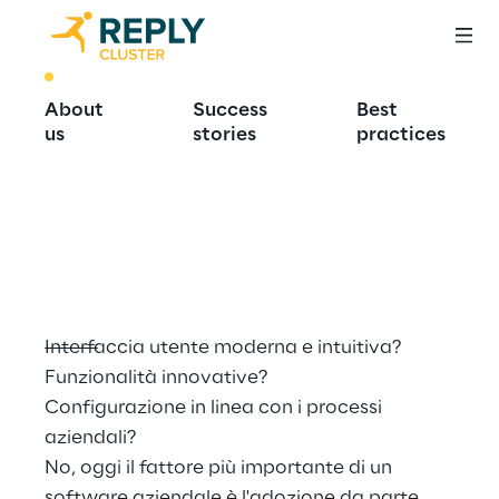
BEST PRACTICE
About
Success
Best
Come 
us
stories
practices
incrementare la 
User Adoption
Interfaccia utente moderna e intuitiva? 
Funzionalità innovative?
Configurazione in linea con i processi 
aziendali?
No, oggi il fattore più importante di un 
software aziendale è l'adozione da parte 