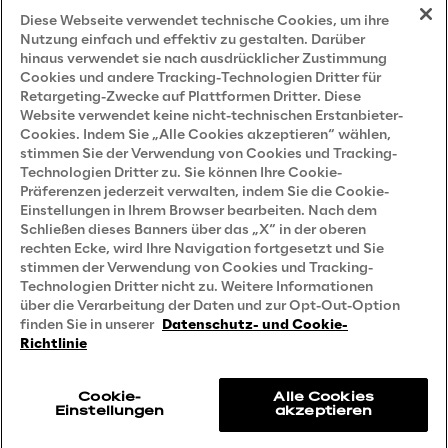
Impressum
Diese Webseite verwendet technische Cookies, um ihre
Nutzung einfach und effektiv zu gestalten. Darüber
hinaus verwendet sie nach ausdrücklicher Zustimmung
Cookies und andere Tracking-Technologien Dritter für
Privacy and Legal
Retargeting-Zwecke auf Plattformen Dritter. Diese
Website verwendet keine nicht-technischen Erstanbieter-
Cookies. Indem Sie „Alle Cookies akzeptieren“ wählen,
Datenschutz- und Cookie Richtlinie
stimmen Sie der Verwendung von Cookies und Tracking-
Technologien Dritter zu. Sie können Ihre Cookie-
Datenschutzhinweis
(Bewerber)
Präferenzen jederzeit verwalten, indem Sie die Cookie-
Einstellungen in Ihrem Browser bearbeiten. Nach dem
Datenschutzhinweis
(Kunden)
Schließen dieses Banners über das „X“ in der oberen
Datenschutzhinweis
(Dienstleister)
rechten Ecke, wird Ihre Navigation fortgesetzt und Sie
stimmen der Verwendung von Cookies und Tracking-
Datenschutzhinweis
(Marketing)
Technologien Dritter nicht zu. Weitere Informationen
über die Verarbeitung der Daten und zur Opt-Out-Option
Grundsatzerklärung - LKSG
(Deutschland)
finden Sie in unserer
Datenschutz- und Cookie-
Richtlinie
Accessibility Statement
Cookie-
Alle Cookies
Einstellungen
akzeptieren
Reply © 2026