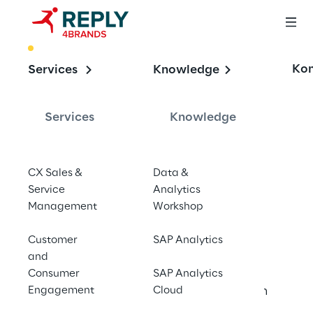
BEST PRACTICE
Kon
Services
Knowledge
Ein erster Schritt 
zur Cloud-
Services
Knowledge
Plattform bei 
einem führenden 
CX Sales &
Data &
Großhändler
Service
Analytics
Management
Workshop
Customer
SAP Analytics
and
SAP Sales Cloud Implementierung mit 
Consumer
SAP Analytics
Engagement
Anbindung an ein On-Premise ERP-System
Cloud