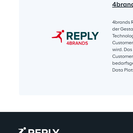
4brand
4brands R
der Gesta
Technolog
Customer 
wird. Das
Customer
bedarfsge
Data Plat