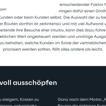
n der Konsumgüterindustrie ein entscheidender Faktor fü
aper
ers. Vertriebsmitarbeitende verbringen dafür einen Großte
unden oder beim Kunden selbst. Die Auswahl der zu b
r Routen dorthin ist zeitintensiv und mit viel Aufwand
itende ihre Besuche eher intuitiv, kann dies dazu führe
ieblichen Wert angesteuert werden und unnötige Ausga
zu behalten, welche Kunden im Sinne der vertrieblichen 
priorisiert werden sollten, fällt alles andere als leicht.
voll ausschöpfen
 steigern, Kosten zu 
Ganz nach dem Motto „M