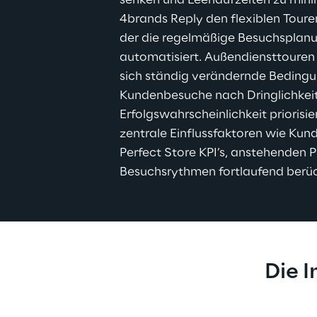
senken und Leerlaufzeiten zu mini
4brands Reply den flexiblen Toure
der die regelmäßige Besuchsplanu
automatisiert. Außendiensttoure
sich ständig verändernde Beding
Kundenbesuche nach Dringlichkeit
Erfolgswahrscheinlichkeit priorisi
zentrale Einflussfaktoren wie Kund
Perfect Store KPI’s, anstehenden 
Besuchsrythmen fortlaufend berüc
Die 