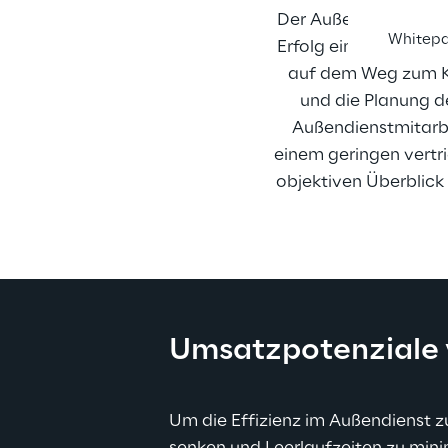
Der Außendienst ist i
Whitep
Erfolg eines Herstell
auf dem Weg zum K
und die Planung de
Außendienstmitarbe
einem geringen vertr
objektiven Überblick 
Umsatzpotenziale 
Um die Effizienz im Außendienst zu