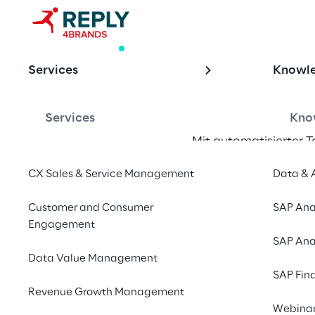
WHITE PAPER
Reply Route
Services
Knowl
Services
Kno
Mit automatisierter T
Außendienst
CX Sales & Service Management
Data & 
Whitepaper her
Customer and Consumer
SAP Ana
Engagement
SAP Ana
Data Value Management
SAP Fin
A
Revenue Growth Management
Webina