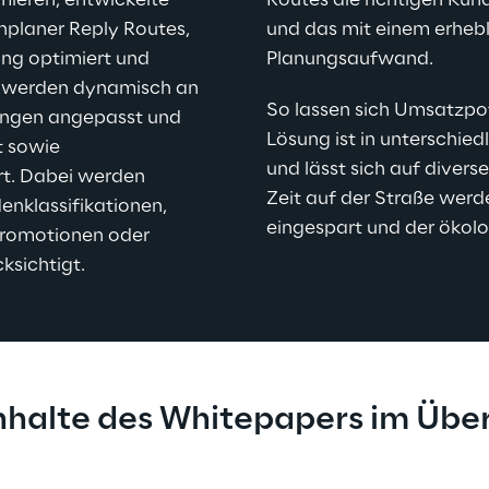
mieren, entwickelte 
Routes die richtigen Kunde
nplaner Reply Routes, 
und das mit einem erhebl
ng optimiert und 
Planungsaufwand.
n werden dynamisch an 
So lassen sich Umsatzpot
ungen angepasst und 
Lösung ist in unterschie
 sowie 
und lässt sich auf diver
ert. Dabei werden 
Zeit auf der Straße werd
enklassifikationen, 
eingespart und der ökolo
Promotionen oder 
ksichtigt.
Inhalte des Whitepapers im Über