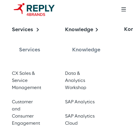
OFFERING
Kon
Services
Knowledge
Price Sensing: 
Smarte Insights zu 
Services
Knowledge
Endverbraucherpre
isen
CX Sales &
Data &
Service
Analytics
Management
Workshop
Customer
SAP Analytics
and
Kontaktieren Sie uns
Consumer
SAP Analytics
Engagement
Cloud