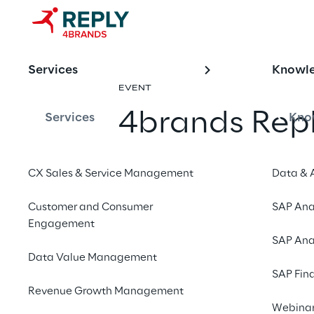
Services
Knowl
EVENT
4brands Rep
Services
Kno
2022
CX Sales & Service Management
Data & 
Mit einem Freu
Customer and Consumer
SAP Ana
Engagement
SAP Ana
Data Value Management
28. bis 29. Septemb
SAP Fin
Revenue Growth Management
DÜSSELDORF
Webina