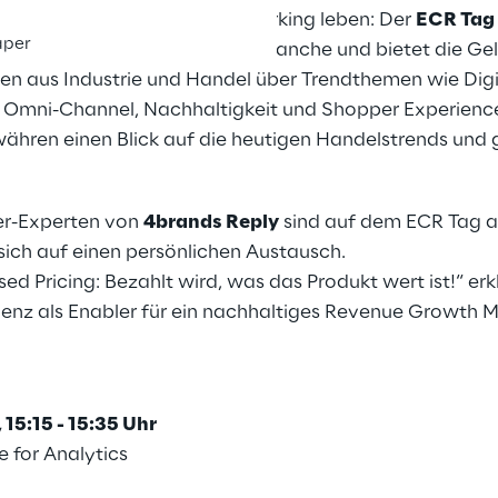
Inspiration fördern und Networking leben: Der
ECR Tag
aper
er Handels- und Konsumgüterbranche und bietet die Ge
en aus Industrie und Handel über Trendthemen wie Digit
nz, Omni-Channel, Nachhaltigkeit und Shopper Experien
währen einen Blick auf die heutigen Handelstrends und 
er-Experten von
4brands Reply
sind auf dem ECR Tag
sich auf einen persönlichen Austausch.
ed Pricing: Bezahlt wird, was das Produkt wert ist!“ erk
ligenz als Enabler für ein nachhaltiges Revenue Growt
15:15 - 15:35 Uhr
e for Analytics