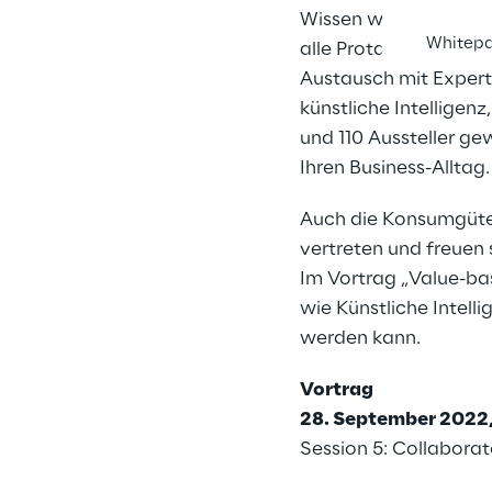
Wissen weitergeben, 
Whitep
alle Protagonisten d
Austausch mit Expert
künstliche Intellige
und 110 Aussteller ge
Ihren Business-Alltag.
Auch die Konsumgüt
vertreten und freuen 
Im Vortrag „Value-bas
wie Künstliche Intel
werden kann.
Vortrag
28. September 2022, 
Session 5: Collaborat