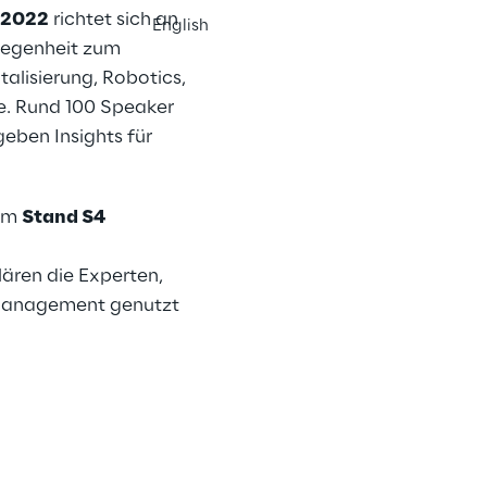
 2022
richtet sich an
English
legenheit zum
alisierung, Robotics,
ce. Rund 100 Speaker
geben Insights für
 am
Stand S4
lären die Experten,
h Management genutzt