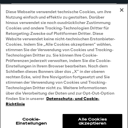
Impressum
Diese Webseite verwendet technische Cookies, um ihre
Nutzung einfach und effektiv zu gestalten. Darüber
hinaus verwendet sie nach ausdrücklicher Zustimmung
Cookies und andere Tracking-Technologien Dritter für
Privacy and Legal
Retargeting-Zwecke auf Plattformen Dritter. Diese
Website verwendet keine nicht-technischen Erstanbieter-
Cookies. Indem Sie „Alle Cookies akzeptieren“ wählen,
Datenschutz- und Cookie Richtlinie
stimmen Sie der Verwendung von Cookies und Tracking-
Technologien Dritter zu. Sie können Ihre Cookie-
Datenschutzhinweis
(Bewerber)
Präferenzen jederzeit verwalten, indem Sie die Cookie-
Einstellungen in Ihrem Browser bearbeiten. Nach dem
Datenschutzhinweis
(Kunden)
Schließen dieses Banners über das „X“ in der oberen
Datenschutzhinweis
(Dienstleister)
rechten Ecke, wird Ihre Navigation fortgesetzt und Sie
stimmen der Verwendung von Cookies und Tracking-
Datenschutzhinweis
(Marketing)
Technologien Dritter nicht zu. Weitere Informationen
über die Verarbeitung der Daten und zur Opt-Out-Option
Grundsatzerklärung - LKSG
(Deutschland)
finden Sie in unserer
Datenschutz- und Cookie-
Richtlinie
Accessibility Statement
Cookie-
Alle Cookies
Einstellungen
akzeptieren
Reply © 2026