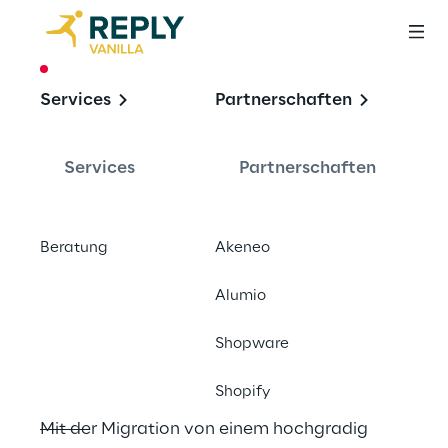
CASE STUDY
Services
Partnerschaften
Plugin Alliance: Von 
Legacy-
Services
Partnerschaften
Commerce zur 
skalierbaren 
Beratung
Akeneo
Subscription-
Plattform
Alumio
Shopware
Shopify
Mit der Migration von einem hochgradig 