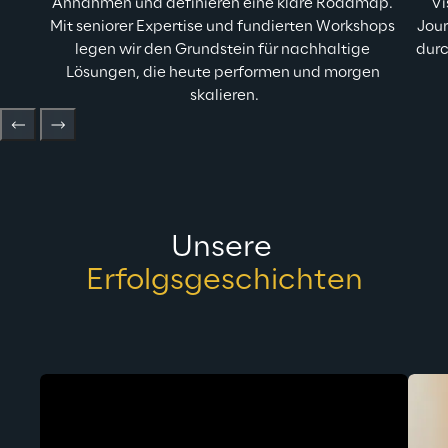
Annahmen und definieren eine klare Roadmap. 
Vi
Mit seniorer Expertise und fundierten Workshops 
Jour
legen wir den Grundstein für nachhaltige 
durc
Lösungen, die heute performen und morgen 
skalieren.
Unsere 
Erfolgsgeschichten