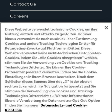
Contact Us
Careers
Impressum
Diese Webseite verwendet technische Cookies, um ihre
Nutzung einfach und effektiv zu gestalten. Darüber
hinaus verwendet sie nach ausdrücklicher Zustimmung
Cookies und andere Tracking-Technologien Dritter für
Privacy and Legal
Retargeting-Zwecke auf Plattformen Dritter. Diese
Website verwendet keine nicht-technischen Erstanbieter-
Cookies. Indem Sie „Alle Cookies akzeptieren“ wählen,
Datenschutz- und Cookie Richtlinie
stimmen Sie der Verwendung von Cookies und Tracking-
Technologien Dritter zu. Sie können Ihre Cookie-
Datenschutzhinweis
(Bewerber)
Präferenzen jederzeit verwalten, indem Sie die Cookie-
Einstellungen in Ihrem Browser bearbeiten. Nach dem
Datenschutzhinweis
(Kunden)
Schließen dieses Banners über das „X“ in der oberen
Datenschutzhinweis
(Dienstleister)
rechten Ecke, wird Ihre Navigation fortgesetzt und Sie
stimmen der Verwendung von Cookies und Tracking-
Datenschutzhinweis
(Marketing)
Technologien Dritter nicht zu. Weitere Informationen
über die Verarbeitung der Daten und zur Opt-Out-Option
Grundsatzerklärung - LKSG
(Deutschland)
finden Sie in unserer
Datenschutz- und Cookie-
Richtlinie