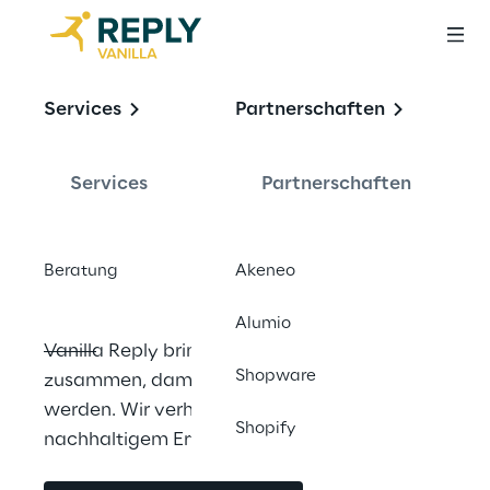
Unsere DNA:
Services
Partnerschaften
E-Commerce. 
CMS. PIM.
Services
Partnerschaften
Und Klartext.
Beratung
Akeneo
Alumio
Vanilla Reply bringt die richtigen Experten 
Shopware
zusammen, damit Ihre Visionen Realität 
werden. Wir verhelfen Ihrem Online-Shop zu 
Shopify
nachhaltigem Erfolg.