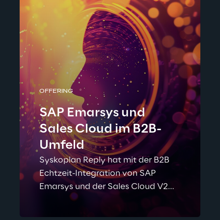
OFFERING
SAP Emarsys und
Sales Cloud im B2B-
Umfeld
Syskoplan Reply hat mit der B2B
Echtzeit-Integration von SAP
Emarsys und der Sales Cloud V2
sowie V1 eine effiziente Verbindung
zwischen Marketing und Vertrieb