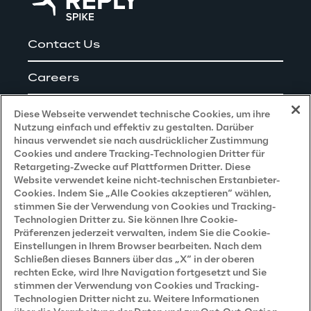
Contact Us
Careers
Impressum
Diese Webseite verwendet technische Cookies, um ihre
Nutzung einfach und effektiv zu gestalten. Darüber
hinaus verwendet sie nach ausdrücklicher Zustimmung
Cookies und andere Tracking-Technologien Dritter für
Privacy and Legal
Retargeting-Zwecke auf Plattformen Dritter. Diese
Website verwendet keine nicht-technischen Erstanbieter-
Cookies. Indem Sie „Alle Cookies akzeptieren“ wählen,
Datenschutz- und Cookie Richtlinie
stimmen Sie der Verwendung von Cookies und Tracking-
Technologien Dritter zu. Sie können Ihre Cookie-
Datenschutzhinweis
(Bewerber)
Präferenzen jederzeit verwalten, indem Sie die Cookie-
Einstellungen in Ihrem Browser bearbeiten. Nach dem
Datenschutzhinweis
(Kunden)
Schließen dieses Banners über das „X“ in der oberen
Datenschutzhinweis
(Dienstleister)
rechten Ecke, wird Ihre Navigation fortgesetzt und Sie
stimmen der Verwendung von Cookies und Tracking-
Datenschutzhinweis
(Marketing)
Technologien Dritter nicht zu. Weitere Informationen