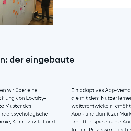
n: der eingebaute 
en wir über eine 
Ein adaptives App-Verhal
icklung von Loyalty-
die mit dem Nutzer lernen
te Muster des 
weiterentwickeln, erhöht
ende psychologische 
App - und damit zur Mar
omie, Konnektivität und 
schaffen spielerische Anr
folgen, Prozesse selbstb