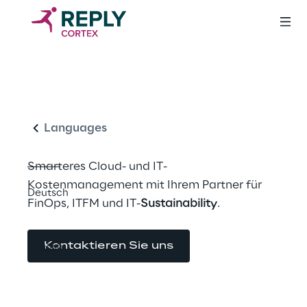
Maximaler Impact,
Deutsch
minimaler IT-Spend
Languages
Smarteres Cloud- und IT-
Kostenmanagement mit Ihrem Partner für 
Deutsch
FinOps, ITFM und IT-
Sustainability
.
Kontaktieren Sie uns
English