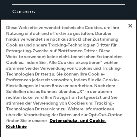
Careers
Impressum
Diese Webseite verwendet technische Cookies, um ihre
Nutzung einfach und effektiv zu gestalten. Darüber
hinaus verwendet sie nach ausdrücklicher Zustimmung
Cookies und andere Tracking-Technologien Dritter für
Privacy and Legal
Retargeting-Zwecke auf Plattformen Dritter. Diese
Website verwendet keine nicht-technischen Erstanbieter-
Cookies. Indem Sie „Alle Cookies akzeptieren“ wählen,
Datenschutz- und Cookie Richtlinie
stimmen Sie der Verwendung von Cookies und Tracking-
Technologien Dritter zu. Sie können Ihre Cookie-
Datenschutzhinweis
(Bewerber)
Präferenzen jederzeit verwalten, indem Sie die Cookie-
Einstellungen in Ihrem Browser bearbeiten. Nach dem
Datenschutzhinweis
(Kunden)
Schließen dieses Banners über das „X“ in der oberen
Datenschutzhinweis
(Dienstleister)
rechten Ecke, wird Ihre Navigation fortgesetzt und Sie
stimmen der Verwendung von Cookies und Tracking-
Datenschutzhinweis
(Marketing)
Technologien Dritter nicht zu. Weitere Informationen
über die Verarbeitung der Daten und zur Opt-Out-Option
Grundsatzerklärung - LKSG
(Deutschland)
finden Sie in unserer
Datenschutz- und Cookie-
Richtlinie
Accessibility Statement