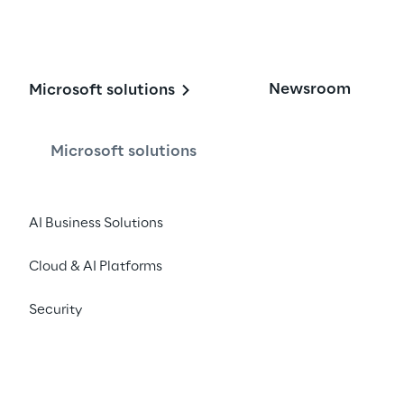
Newsroom
Microsoft solutions
 collabora in 
con Profisee
Microsoft solutions
AI Business Solutions
ei dati nelle aziende.
Cloud & AI Platforms
ee offrono ai clienti
te e una suite completa per la 
Security