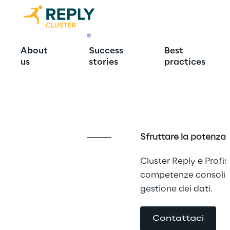
PARTNERSHIP
About
Success
Best
Cluster Reply
us
stories
practices
partnership 
Sfruttare la potenza d
Cluster Reply e Profis
competenze consolida
gestione dei dati.
Contattaci