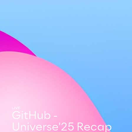
LIVE
GitHub -
Universe'25 Recap