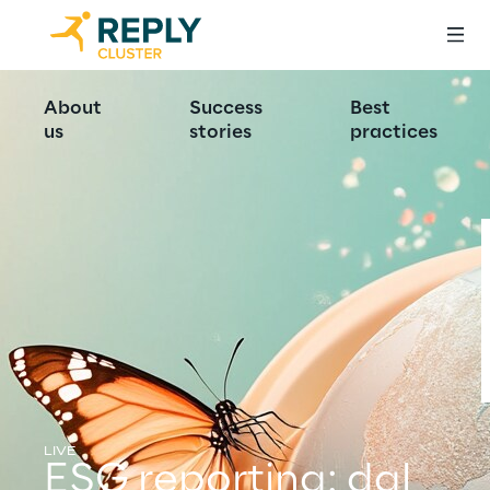
About
Success
Best
us
stories
practices
LIVE
ESG reporting: dal