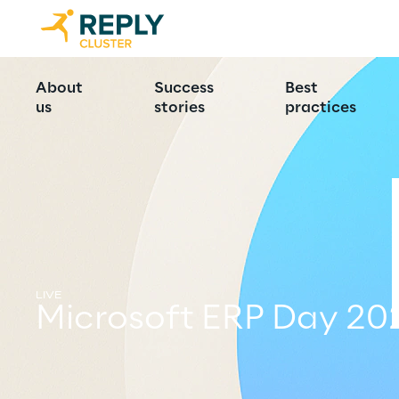
About
Success
Best
us
stories
practices
LIVE
Microsoft ERP Day 20