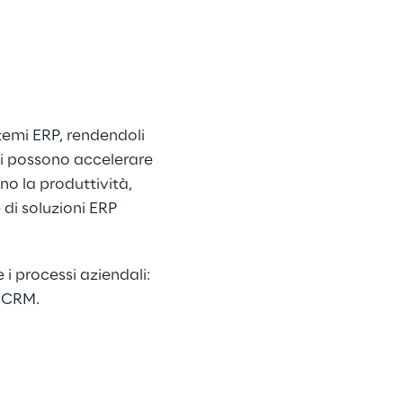
temi ERP, rendendoli 
ali possono accelerare 
o la produttività, 
di soluzioni ERP 
 i processi aziendali: 
l CRM.