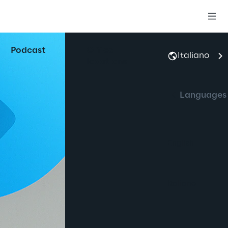
Podcast
Office
Italiano
locations
Languages
English
Italiano