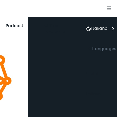
Podcast
Office
Italiano
locations
Languages
English
Italiano