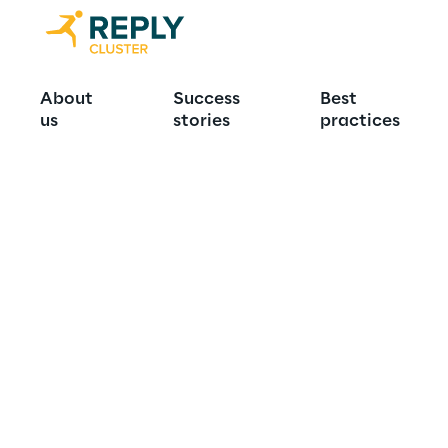
About
Success
Best
us
stories
practices
LIVE
A.I. Day Conference 