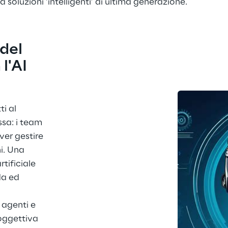
 soluzioni ‘intelligenti’ di ultima generazione.
del 
l'AI 
i al 
ssa: i team 
ver gestire 
i. Una 
tificiale 
da ed 
agenti e 
oggettiva 