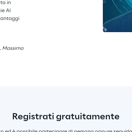
ta in 
e AI 
vantaggi 
o, Massimo 
Registrati gratuitamente
to ed è possibile partecipare di persona oppure seguirlo 