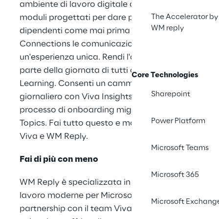
ambiente di lavoro digitale con una serie di
moduli progettati per dare potere ai
The Accelerator by
WM reply
dipendenti come mai prima d'ora. Con Viva
Connections le comunicazioni diventano
un'esperienza unica. Rendi l'apprendimento
parte della giornata di tutti con Viva
Core Technologies
Learning. Consenti un cammino virtuale
Sharepoint
giornaliero con Viva Insights. Crea un
processo di onboarding migliore con Viva
Power Platform
Topics. Fai tutto questo e molto altro con
Viva e WM Reply.
Microsoft Teams
Fai di più con meno
Microsoft 365
WM Reply è specializzata in soluzioni di
lavoro moderne per Microsoft 365. La nostra
Microsoft Exchang
partnership con il team Viva ci ha resi leader