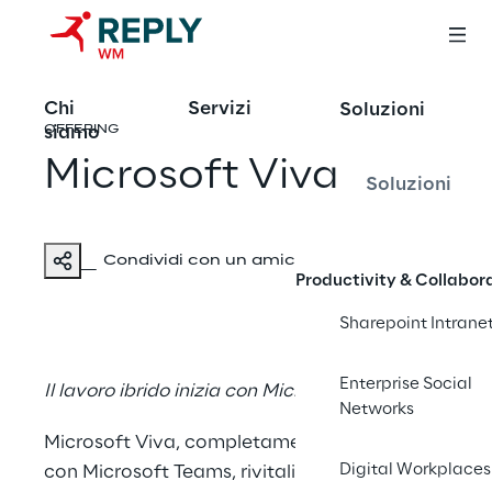
Chi
Servizi
Soluzioni
siamo
OFFERING
Microsoft Viva
Soluzioni
Condividi con un amico
Productivity & Collabor
Sharepoint Intrane
Enterprise Social
Il lavoro ibrido inizia con Microsoft Viva.
Networks
Microsoft Viva, completamente integrato
Digital Workplaces
con Microsoft Teams, rivitalizza il tuo