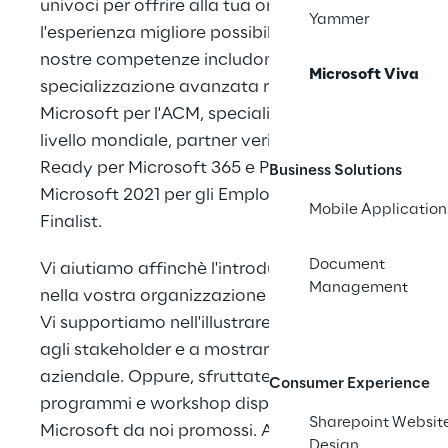
univoci per offrire alla tua organizzazione
Yammer
l'esperienza migliore possibile con Viva. Le
nostre competenze includono una
Microsoft Viva
specializzazione avanzata riconosciuta da
Microsoft per l'ACM, specialisti di adozione di
livello mondiale, partner verificato FastTrack
Ready per Microsoft 365 e Partner dell'anno
Business Solutions
Microsoft 2021 per gli Employee Experience
Mobile Application
Finalist.
Document
Vi aiutiamo affinchè l'introduzione di Viva
Management
nella vostra organizzazione abbia successo.
Vi supportiamo nell'illustrare i moduli di Viva
agli stakeholder e a mostrare il vostro valore
aziendale. Oppure, sfruttate una serie di
Consumer Experience
programmi e workshop disponibili presso
Sharepoint Websit
Microsoft da noi promossi. Aggiungiamo
Design