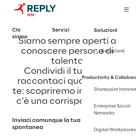
aperte
Chi
Servizi
Soluzioni
siamo
Siamo sempre aperti a 
conoscere persone di 
Soluzioni
talento.
Condividi il tuo CV e 
Productivity & Collabor
raccontaci qualcosa di 
te: scopriremo insieme se 
Sharepoint Intrane
c’è una corrispondenza.
Enterprise Social
Networks
Inviaci comunque la tua candidatura 
spontanea
Digital Workplaces