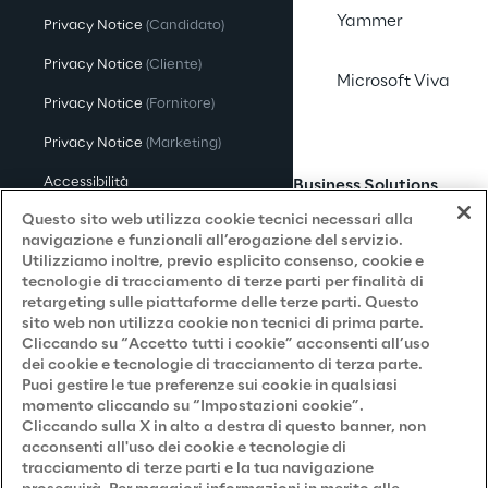
Yammer
Privacy Notice
(Candidato)
Privacy Notice
(Cliente)
Microsoft Viva
Privacy Notice
(Fornitore)
Privacy Notice
(Marketing)
Accessibilità
Business Solutions
Questo sito web utilizza cookie tecnici necessari alla
Mobile Application
navigazione e funzionali all’erogazione del servizio.
Reply © 2026
Utilizziamo inoltre, previo esplicito consenso, cookie e
tecnologie di tracciamento di terze parti per finalità di
Document
retargeting sulle piattaforme delle terze parti. Questo
Management
sito web non utilizza cookie non tecnici di prima parte.
Cliccando su “Accetto tutti i cookie” acconsenti all’uso
dei cookie e tecnologie di tracciamento di terza parte.
Puoi gestire le tue preferenze sui cookie in qualsiasi
momento cliccando su “Impostazioni cookie”.
Consumer Experience
Cliccando sulla X in alto a destra di questo banner, non
acconsenti all'uso dei cookie e tecnologie di
Sharepoint Websit
tracciamento di terze parti e la tua navigazione
Design