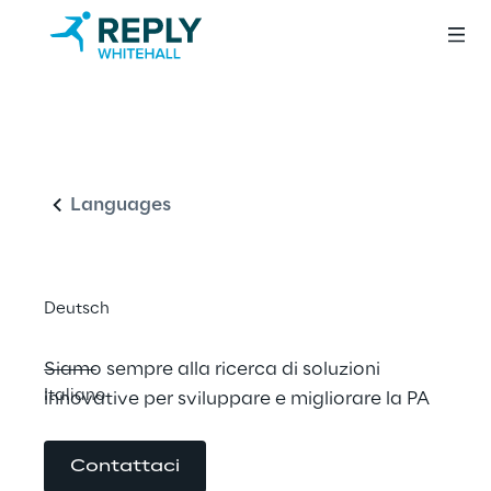
Accelera 
Italiano
l’innovazione nella 
Pubblica 
Languages
Amministrazione
Deutsch
Siamo sempre alla ricerca di soluzioni 
Italiano
innovative per sviluppare e migliorare la PA
Contattaci