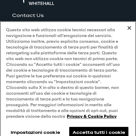
Contact Us
Questo sito web utilizza cookie tecnici necessari alla
navigazione e funzionali all’erogazione del servizio.
Utilizziamo inoltre, previo esplicito consenso, cookie e
Privacy and Legal
tecnologie di tracciamento di terze parti per finalità di
retargeting sulle piattaforme delle terze parti. Questo
sito web non utilizza cookie non tecnici di prima parte.
Privacy & Cookie Policy
Cliccando su “Accetto tutti i cookie” acconsenti all’uso
dei cookie e tecnologie di tracciamento di terza parte.
Privacy Notice
(Candidato)
Puoi gestire le tue preferenze sui cookie in qualsiasi
momento cliccando su “Impostazioni cookie”.
Privacy Notice
(Cliente)
Cliccando sulla X in alto a destra di questo banner, non
acconsenti all'uso dei cookie e tecnologie di
Privacy Notice
(Fornitore)
tracciamento di terze parti e la tua navigazione
proseguirà. Per maggiori informazioni in merito alle
Privacy Notice
(Marketing)
modalità di trattamento e alle opzioni di opt-out, puoi
Accessibilità
prendere visione della nostra
Privacy & Cookie Policy
Impostazioni cookie
Accetta tutti i cookie