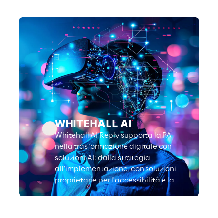
WHITEHALL AI
Whitehall AI Reply supporta la PA
nella trasformazione digitale con
soluzioni AI: dalla strategia
all'implementazione, con soluzioni
proprietarie per l'accessibilità e la
Lingua dei Segni Italiana.