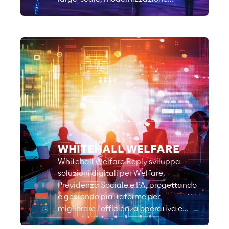
applicativa e Data Governance.
WHITEHALL WELFARE
Whitehall Welfare Reply sviluppa
soluzioni digitali per Welfare,
Previdenza Sociale e PA, progettando
e gestendo piattaforme per
migliorare l'efficienza operativa e
l'esperienza dei cittadini.