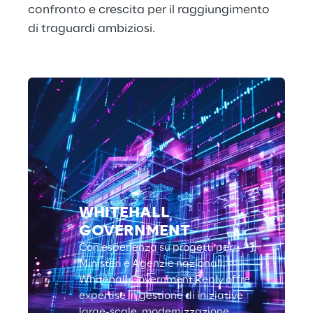
confronto e crescita per il raggiungimento 
di traguardi ambiziosi.
WHITEHALL
GOVERNMENT
Con esperienza su progetti per
Ministeri e Agenzie nazionali,
Whitehall Government Reply offre
expertise in gestione di iniziative
large-scale, modernizzazione