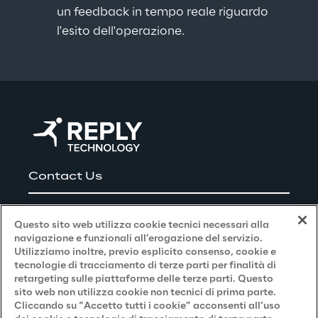
un feedback in tempo reale riguardo 
l'esito dell'operazione.
Contact Us
Careers
Questo sito web utilizza cookie tecnici necessari alla
navigazione e funzionali all’erogazione del servizio.
Utilizziamo inoltre, previo esplicito consenso, cookie e
Privacy and Legal
tecnologie di tracciamento di terze parti per finalità di
retargeting sulle piattaforme delle terze parti. Questo
sito web non utilizza cookie non tecnici di prima parte.
Privacy & Cookie Policy
Cliccando su “Accetto tutti i cookie” acconsenti all’uso