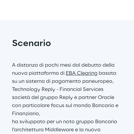
Scenario
A distanza di pochi mesi dal debutto della 
nuova piattaforma di 
EBA Clearing
 basata 
su un sistema di pagamento paneuropeo, 
Technology Reply - Financial Services 
società del gruppo Reply e partner Oracle 
con particolare focus sul mondo Bancario e 
Finanziario,
ha sviluppato per un noto gruppo Bancario 
l’architettura Middleware e la nuova 